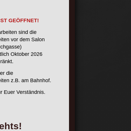
IST GEÖFFNET!
beiten sind die
iten vor dem Salon
irchgasse)
tlich Oktober 2026
hränkt.
er die
iten z.B. am Bahnhof.
r Euer Verständnis.
ehts!