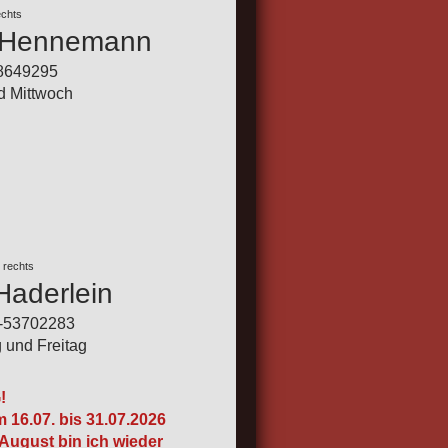
echts
t Hennemann
-8649295
d Mittwoch
 rechts
Haderlein
1-53702283
 und Freitag
!
 16.07. bis 31.07.2026
August bin ich wieder