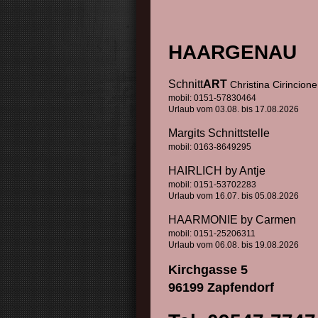
HAARGENAU
Schnitt
ART
Christina Cirincione
mobil: 0151-57830464
Urlaub vom 03.08. bis 17.08.2026
Margits Schnittstelle
mobil: 0163-8649295
HAIRLICH by Antje
mobil: 0151-53702283
Urlaub vom 16.07. bis 05.08.2026
HAARMONIE by Carmen
mobil: 0151-25206311
Urlaub vom 06.08. bis 19.08.2026
Kirchgasse 5
96199 Zapfendorf