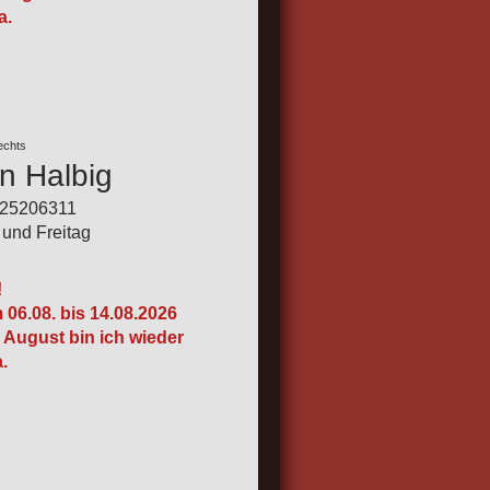
a.
rechts
n Halbig
-25206311
und Freitag
!
 06.08. bis 14.08.2026
 August bin ich wieder
a.