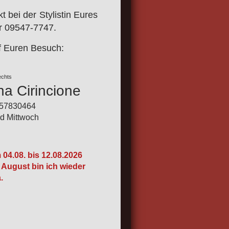
t bei der Stylistin Eures
er 09547-7747.
uf Euren Besuch:
rechts
na Cirincione
-57830464
d Mittwoch
!
04.08. bis 12.08.2026
 August bin ich wieder
a.